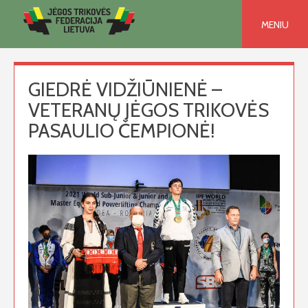
Skip
to
MENIU
content
GIEDRĖ VIDŽIŪNIENĖ –
VETERANŲ JĖGOS TRIKOVĖS
PASAULIO ČEMPIONĖ!