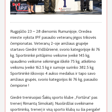
Rugpjūčio 23 – 28 dienomis Rumunijoje, Oredea
mieste vyksta IPF pasaulio veteranų jėgos trikovės
čempionatas. Veteranų 2-oje amžiaus grupėje
startavo Giedrė Vidžiūnienė, svorio kategorijoje iki 76
kg. Sportininkė pritūpimo veiksme įveikė 145 kg,
spaudimo veiksme sėkmingai iškėlė 75 kg, atkėlimo
veiksmu įveikė 162.5 kg ir sumoje surinko 382.5 kg.
Sportininkė iškovojo 4 aukso medalius ir tapo savo
amžiaus grupės, svorio kategorijos iki 76 kg, pasaulio
čempione !
Giedrė treniruojasi Šakių sporto klube „Fortūna“ pas
trenerį Rimantą Simokaitį. Nuoširdžiai sveikiname
sportininką, trenerį ir visą sporto klubą su šia pergale!