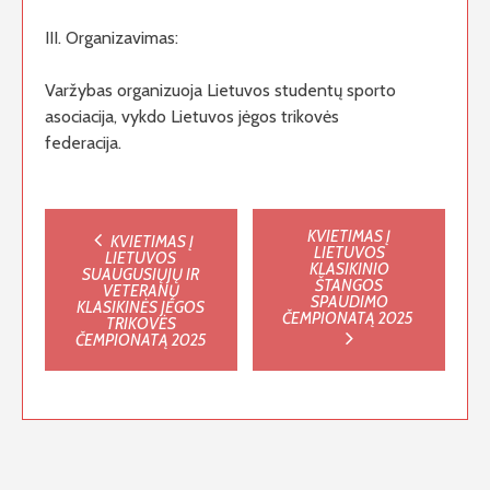
III. Organizavimas:
Varžybas organizuoja Lietuvos studentų sporto
asociacija, vykdo Lietuvos jėgos trikovės
federacija.
Post
KVIETIMAS Į
KVIETIMAS Į
LIETUVOS
LIETUVOS
KLASIKINIO
SUAUGUSIŲJŲ IR
navigation
ŠTANGOS
VETERANŲ
SPAUDIMO
KLASIKINĖS JĖGOS
ČEMPIONATĄ 2025
TRIKOVĖS
ČEMPIONATĄ 2025