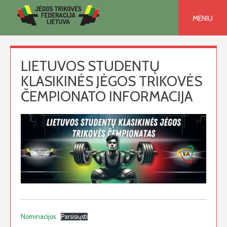
Skip
to
MENIU
content
LIETUVOS STUDENTŲ
KLASIKINĖS JĖGOS TRIKOVĖS
ČEMPIONATO INFORMACIJA
Nominacijos
Parsisiųsti