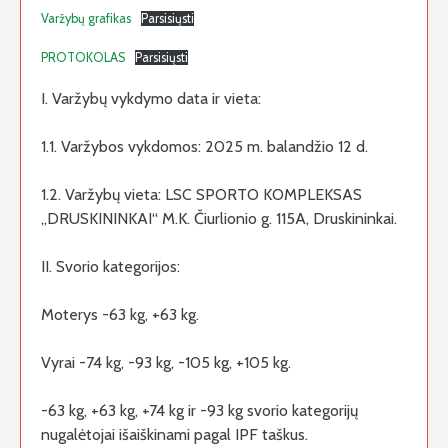
Varžybų grafikas
Parsisiųsti
PROTOKOLAS
Parsisiųsti
I. Varžybų vykdymo data ir vieta:
1.1. Varžybos vykdomos: 2025 m. balandžio 12 d.
1.2. Varžybų vieta: LSC SPORTO KOMPLEKSAS
„DRUSKININKAI“ M.K. Čiurlionio g. 115A, Druskininkai.
II. Svorio kategorijos:
Moterys -63 kg, +63 kg.
Vyrai -74 kg, -93 kg, -105 kg, +105 kg.
-63 kg, +63 kg, +74 kg ir -93 kg svorio kategorijų
nugalėtojai išaiškinami pagal IPF taškus.