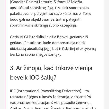
(Goodlift Points) formulę. Ši formulė leidžia
apskaičiuoti santykinę jėgą, t. y. kiek sportininkas
pakelia svorio, palyginti su savo kūno mase. Tokiu
būdu galima objektyviai įvertinti ir palyginti
sportininkus iš skirtingų svorio kategorijų.
Geriausi GLP rodikliai leidžia išrinkti „geriausią iš
geriausių“ – atletus, kurie demonstruoja ne tik
didžiausią absoliučią jėgą, bet ir išskirtinį efektyvumą
bei kūno svorio ir jėgos santykį.
3. Ar žinojai, kad trikovė vienija
beveik 100 šalių?
IPF (International Powerlifting Federation) – tai
tarptautinė jėgos trikovės federacija, vienijanti 96
nacionalines federacijas iš visų pasaulio žemynų:
Afrikos, Azijos, Europos, Šiaurės ir Pietų Amerikos bei