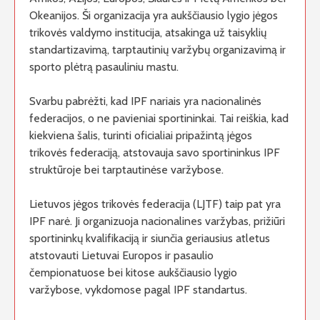
Okeanijos. Ši organizacija yra aukščiausio lygio jėgos
trikovės valdymo institucija, atsakinga už taisyklių
standartizavimą, tarptautinių varžybų organizavimą ir
sporto plėtrą pasauliniu mastu.
Svarbu pabrėžti, kad IPF nariais yra nacionalinės
federacijos, o ne pavieniai sportininkai. Tai reiškia, kad
kiekviena šalis, turinti oficialiai pripažintą jėgos
trikovės federaciją, atstovauja savo sportininkus IPF
struktūroje bei tarptautinėse varžybose.
Lietuvos jėgos trikovės federacija (LJTF) taip pat yra
IPF narė. Ji organizuoja nacionalines varžybas, prižiūri
sportininkų kvalifikaciją ir siunčia geriausius atletus
atstovauti Lietuvai Europos ir pasaulio
čempionatuose bei kitose aukščiausio lygio
varžybose, vykdomose pagal IPF standartus.