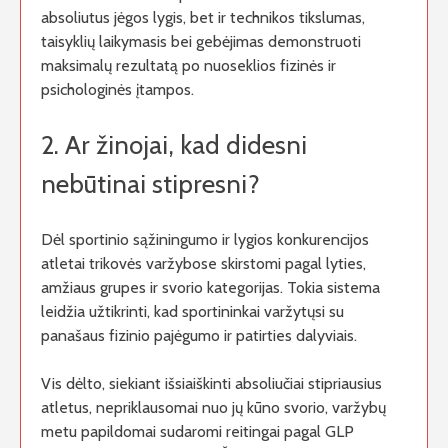
absoliutus jėgos lygis, bet ir technikos tikslumas,
taisyklių laikymasis bei gebėjimas demonstruoti
maksimalų rezultatą po nuoseklios fizinės ir
psichologinės įtampos.
2. Ar žinojai, kad didesni
nebūtinai stipresni?
Dėl sportinio sąžiningumo ir lygios konkurencijos
atletai trikovės varžybose skirstomi pagal lyties,
amžiaus grupes ir svorio kategorijas. Tokia sistema
leidžia užtikrinti, kad sportininkai varžytųsi su
panašaus fizinio pajėgumo ir patirties dalyviais.
Vis dėlto, siekiant išsiaiškinti absoliučiai stipriausius
atletus, nepriklausomai nuo jų kūno svorio, varžybų
metu papildomai sudaromi reitingai pagal GLP