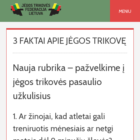
Skip
to
MENIU
content
3 FAKTAI APIE JĖGOS TRIKOVĘ
Nauja rubrika – pažvelkime į
jėgos trikovės pasaulio
užkulisius
1. Ar žinojai, kad atletai gali
treniruotis mėnesiais ar netgi