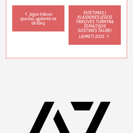
Post
KVIETIMAS Į
Jėgos trikovė:
KLASIKINĖS JĖGOS
sportas, ugdantis ne
TRIKOVĖS TURNYRĄ
tik kūną
navigation
ŽEMAITIJOS
SOSTINĖS TAUREI
LAIMĖTI 2025