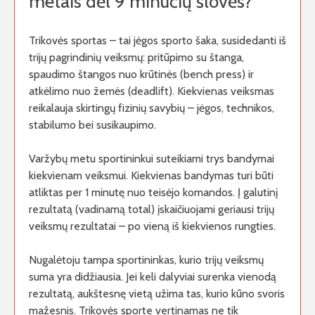
metais dėl 9 minučių šlovės?
Trikovės sportas – tai jėgos sporto šaka, susidedanti iš
trijų pagrindinių veiksmų: pritūpimo su štanga,
spaudimo štangos nuo krūtinės (bench press) ir
atkėlimo nuo žemės (deadlift). Kiekvienas veiksmas
reikalauja skirtingų fizinių savybių – jėgos, technikos,
stabilumo bei susikaupimo.
Varžybų metu sportininkui suteikiami trys bandymai
kiekvienam veiksmui. Kiekvienas bandymas turi būti
atliktas per 1 minutę nuo teisėjo komandos. Į galutinį
rezultatą (vadinamą total) įskaičiuojami geriausi trijų
veiksmų rezultatai – po vieną iš kiekvienos rungties.
Nugalėtoju tampa sportininkas, kurio trijų veiksmų
suma yra didžiausia. Jei keli dalyviai surenka vienodą
rezultatą, aukštesnę vietą užima tas, kurio kūno svoris
mažesnis. Trikovės sporte vertinamas ne tik