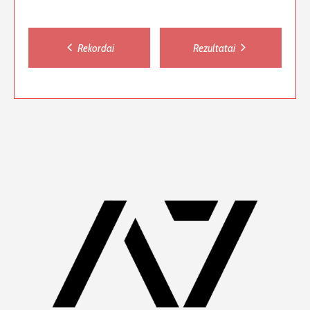
Post
Rekordai
Rezultatai
navigation