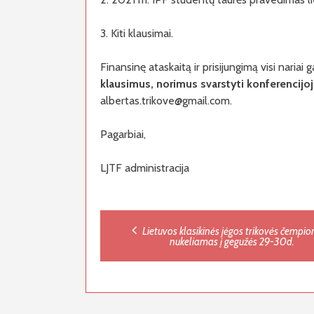
3. Kiti klausimai.
Finansinę ataskaitą ir prisijungimą visi nariai
klausimus, norimus svarstyti konferencijoje
albertas.trikove@gmail.com.
Pagarbiai,
LJTF administracija
Post
Lietuvos klasikinės jėgos trikovės čempi
nukeliamas į gegužės 29-30d.
navigation