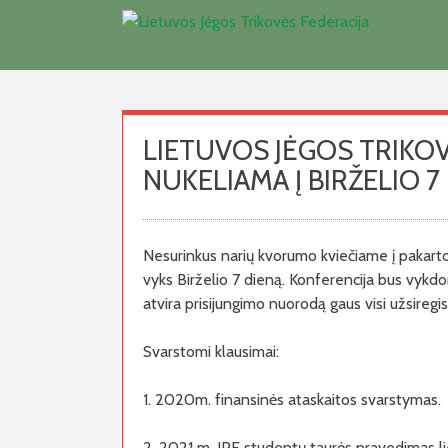
Skip
to
content
LIETUVOS JĖGOS TRIKOV
NUKELIAMA Į BIRŽELIO 7
Nesurinkus narių kvorumo kviečiame į pakartot
vyks Birželio 7 dieną. Konferencija bus vyk
atvira prisijungimo nuorodą gaus visi užsiregis
Svarstomi klausimai:
1. 2020m. finansinės ataskaitos svarstymas.
2. 2021 m. IPF studentų taurės pravedimas li