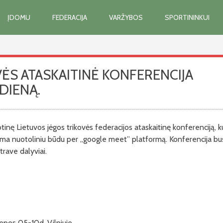
ĮDOMU
FEDERACIJA
VARŽYBOS
SPORTININKUI
ĖS ATASKAITINĖ KONFERENCIJA
 DIENĄ.
inę Lietuvos jėgos trikovės federacijos ataskaitinę konferenciją, ku
doma nuotoliniu būdu per „google meet” platformą. Konferencija bu
trave dalyviai.
epos 05-10d. Vilniuje.