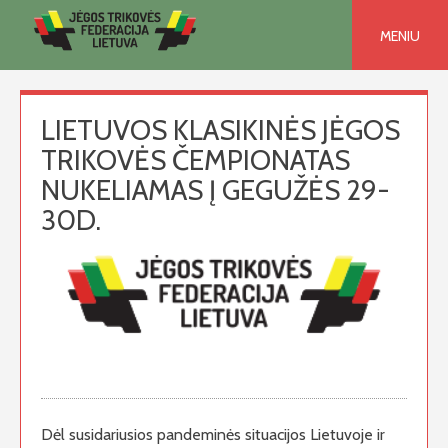
Skip
to
MENIU
content
LIETUVOS KLASIKINĖS JĖGOS
TRIKOVĖS ČEMPIONATAS
NUKELIAMAS Į GEGUŽĖS 29-
30D.
Dėl susidariusios pandeminės situacijos Lietuvoje ir