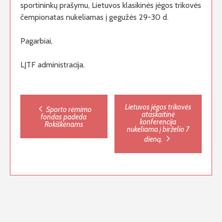
sportininkų prašymu, Lietuvos klasikinės jėgos trikovės
čempionatas nukeliamas į gegužės 29-30 d.
Pagarbiai,
LJTF administracija.
Post
Lietuvos jėgos trikovės
Sporto rėmimo
ataskaitinė
fondas padeda
konferencija
Rokiškėnams
navigation
nukeliama į birželio 7
dieną.