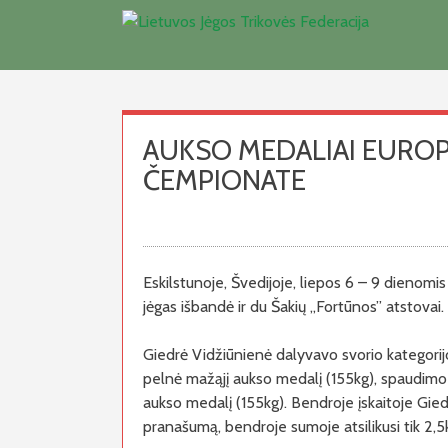
Skip
to
content
AUKSO MEDALIAI EUROP
ČEMPIONATE
Eskilstunoje, Švedijoje, liepos 6 – 9 dienom
jėgas išbandė ir du Šakių ,,Fortūnos” atstovai.
Giedrė Vidžiūnienė dalyvavo svorio kategorij
pelnė mažąjį aukso medalį (155kg), spaudimo
aukso medalį (155kg). Bendroje įskaitoje Giedr
pranašumą, bendroje sumoje atsilikusi tik 2,