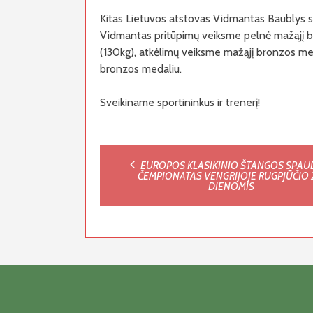
Kitas Lietuvos atstovas Vidmantas Baublys st
Vidmantas pritūpimų veiksme pelnė mažąjį b
(130kg), atkėlimų veiksme mažąjį bronzos med
bronzos medaliu.
Sveikiname sportininkus ir trenerį!
Post
EUROPOS KLASIKINIO ŠTANGOS SPA
ČEMPIONATAS VENGRIJOJE RUGPJŪČIO 
DIENOMIS
navigation