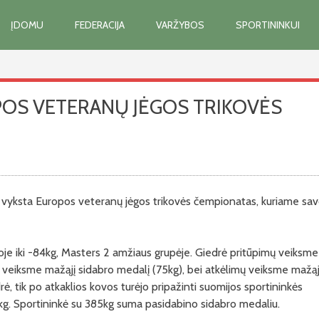
ĮDOMU
FEDERACIJA
VARŽYBOS
SPORTININKUI
OS VETERANŲ JĖGOS TRIKOVĖS
is vyksta Europos veteranų jėgos trikovės čempionatas, kuriame sa
oje iki -84kg, Masters 2 amžiaus grupėje. Giedrė pritūpimų veiksme
 veiksme mažąjį sidabro medalį (75kg), bei atkėlimų veiksme mažąj
ė, tik po atkaklios kovos turėjo pripažinti suomijos sportininkės
5kg. Sportininkė su 385kg suma pasidabino sidabro medaliu.