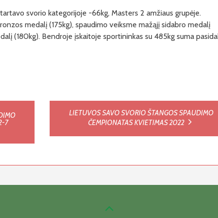
artavo svorio kategorijoje -66kg, Masters 2 amžiaus grupėje.
ronzos medalį (175kg), spaudimo veiksme mažąjį sidabro medalį
alį (180kg). Bendroje įskaitoje sportininkas su 485kg suma pasid
LIETUVOS SAVO SVORIO ŠTANGOS SPAUDIMO
UDIMO
2-7
ČEMPIONATAS KVIETIMAS 2022