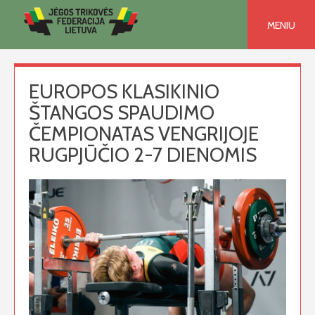
Skip
to
MENIU
content
EUROPOS KLASIKINIO
ŠTANGOS SPAUDIMO
ČEMPIONATAS VENGRIJOJE
RUGPJŪČIO 2-7 DIENOMIS