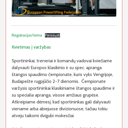
Registracijos forma
Parsisiųsti
Kvietimas į varžybas
Sportininkai, treneriai ir komandų vadovai kviečiame
dalyvauti Europos klasikinio ir su spec. apranga
štangos spaudimo čempionate, kuris vyks Vengrijoje,
Budapešte rugpjūčio 2-7 dienomis. Čempionate
varžysis sportininkai klasikiniame štangos spaudime ir
su specialia apranga, visose amžiaus grupėse.
Atkreipiame dėmesį, kad sportininkas gali dalyvauti
viename arba abiejuose divizionuose, tačiau tokiu
atveju taikomi dvigubi mokesčiai.