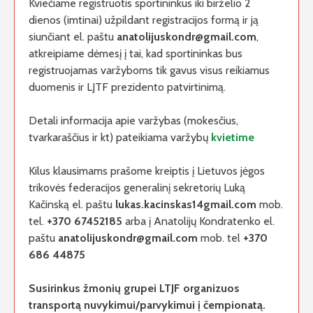
Kviečiame registruotis sportininkus iki birželio 2
dienos (imtinai) užpildant registracijos formą ir ją
siunčiant el. paštu
anatolijuskondr@gmail.com
,
atkreipiame dėmesį į tai, kad sportininkas bus
registruojamas varžyboms tik gavus visus reikiamus
duomenis ir LJTF prezidento patvirtinimą.
Detali informacija apie varžybas (mokesčius,
tvarkaraščius ir kt) pateikiama varžybų
kvietime
Kilus klausimams prašome kreiptis į Lietuvos jėgos
trikovės federacijos generalinį sekretorių Luką
Kačinską el. paštu
lukas.kacinskas14gmail.com
mob.
tel.
+370 67452185
arba į Anatolijų Kondratenko el.
paštu
anatolijuskondr@gmail.com
mob. tel
+370
686 44875
Susirinkus žmonių grupei LTJF organizuos
transportą nuvykimui/parvykimui į čempionatą.