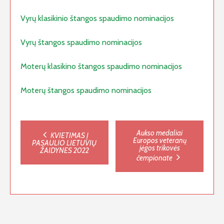
Vyrų klasikinio štangos spaudimo nominacijos
Vyrų štangos spaudimo nominacijos
Moterų klasikino štangos spaudimo nominacijos
Moterų štangos spaudimo nominacijos
Post
Aukso medaliai
KVIETIMAS Į
Europos veteranų
PASAULIO LIETUVIŲ
jėgos trikovės
ŽAIDYNES 2022
navigation
čempionate