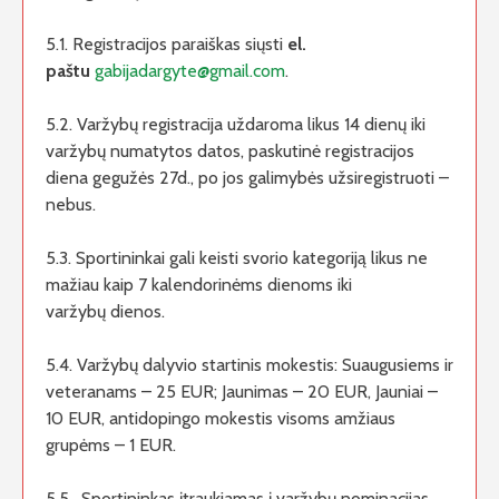
5.1. Registracijos paraiškas siųsti
el.
paštu
gabijadargyte
@gmail.com
.
5.2. Varžybų registracija uždaroma likus 14 dienų iki
varžybų numatytos datos, paskutinė registracijos
diena gegužės 27d., po jos galimybės užsiregistruoti –
nebus.
5.3. Sportininkai gali keisti svorio kategoriją likus ne
mažiau kaip 7 kalendorinėms dienoms iki
varžybų dienos.
5.4. Varžybų dalyvio startinis mokestis: Suaugusiems ir
veteranams – 25 EUR; Jaunimas – 20 EUR, Jauniai –
10 EUR, antidopingo mokestis visoms amžiaus
grupėms – 1 EUR.
5.5. Sportininkas įtraukiamas į varžybų nominacijas,