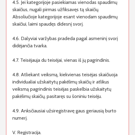
4.5. Jei kategorijoje pasiekiamas vienodas spaudimų
skaičius, nugali pirmas užfiksavęs tą skaičių.
Absoliučioje kategorijoje esant vienodam spaudimų
skaičiui, laimi spaudęs didesnį svorį.
4.6. Dalyviai varžybas pradeda pagal asmeninį svorį
didėjančia tvarka.
4.7. Teisėjauja du teisėjai, vienas iš jų pagrindinis.
4.8. Atliekant veiksmą, kiekvienas teisėjas skaičiuoja
individualiai užskaitytų pakėlimų skaičių ir atlikus
veiksmą pagrindinis teisėjas paskelbia užskaitytų
pakėlimų skaičių, pasitaręs su šoniniu teisėju.
4.9. Anksčiausiai užsiregistravę gaus geriausią burto
numerį.
V. Registracija.