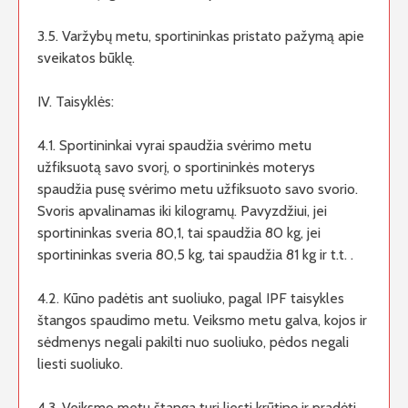
3.5. Varžybų metu, sportininkas pristato pažymą apie
sveikatos būklę.
IV. Taisyklės:
4.1. Sportininkai vyrai spaudžia svėrimo metu
užfiksuotą savo svorį, o sportininkės moterys
spaudžia pusę svėrimo metu užfiksuoto savo svorio.
Svoris apvalinamas iki kilogramų. Pavyzdžiui, jei
sportininkas sveria 80,1, tai spaudžia 80 kg, jei
sportininkas sveria 80,5 kg, tai spaudžia 81 kg ir t.t. .
4.2. Kūno padėtis ant suoliuko, pagal IPF taisykles
štangos spaudimo metu. Veiksmo metu galva, kojos ir
sėdmenys negali pakilti nuo suoliuko, pėdos negali
liesti suoliuko.
4.3. Veiksmo metu štanga turi liesti krūtinę ir pradėti