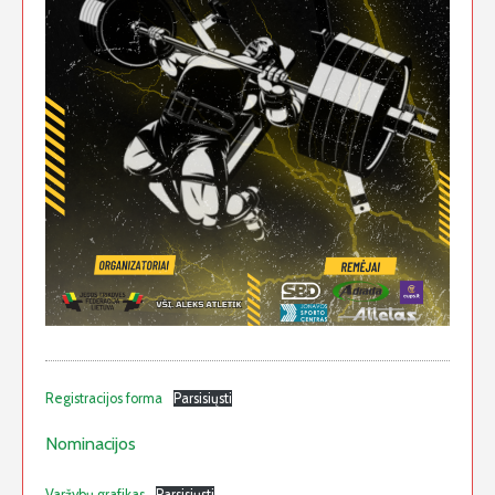
Registracijos forma
Parsisiųsti
Nominacijos
Varžybų grafikas
Parsisiųsti