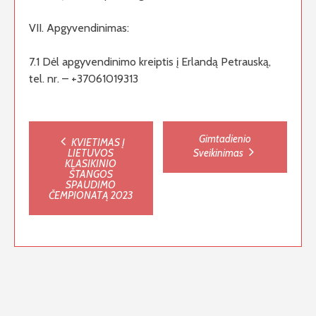
VII. Apgyvendinimas:
7.1 Dėl apgyvendinimo kreiptis į Erlandą Petrauską,
tel. nr. – +37061019313
Post
Gimtadienio
KVIETIMAS Į
LIETUVOS
Sveikinimas
KLASIKINIO
navigation
ŠTANGOS
SPAUDIMO
ČEMPIONATĄ 2023