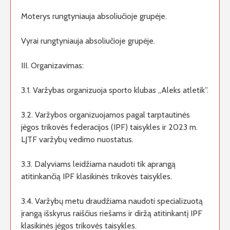
Moterys rungtyniauja absoliučioje grupėje.
Vyrai rungtyniauja absoliučioje grupėje.
III. Organizavimas:
3.1. Varžybas organizuoja sporto klubas ,,Aleks atletik”.
3.2. Varžybos organizuojamos pagal tarptautinės
jėgos trikovės federacijos (IPF) taisykles ir 2023 m.
LJTF varžybų vedimo nuostatus.
3.3. Dalyviams leidžiama naudoti tik aprangą
atitinkančią IPF klasikinės trikovės taisykles.
3.4. Varžybų metu draudžiama naudoti specializuotą
įrangą išskyrus raiščius riešams ir diržą atitinkantį IPF
klasikinės jėgos trikovės taisykles.