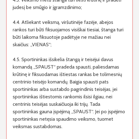
judesį be smūgio ir įgramzdinimo;
4.4. Atliekant veiksmą, viršutinėje fazėje, abejos
rankos turi būti fiksuojamos visiškai tiesiai, štanga turi
būti laikoma fiksuotoje padėtyje ne mažiau nei
skaičius: „VIENAS“;
4.5. Sportininkas išsikelia štangą ir teisėjui davus
komandą „SPAUST“ pradeda spausti, paliesdamas
krūtinę ir fiksuodamas ištiestas rankas be tolimesnių
centrinio teisėjo komandų. Baigia spausti pats
sportininkas arba sustabdo pagrindinis teisėjas, jei
sportininkas ištiestomis rankomis ilsisi ilgiau, nei
centrinis teisėjas suskaičiuoja iki trijų. Tada
sportininkas gauna įspėjimą „SPAUST“. Jei po įspėjimo
sportininkas netęsia spaudimo veiksmo, tuomet
veiksmas sustabdomas.