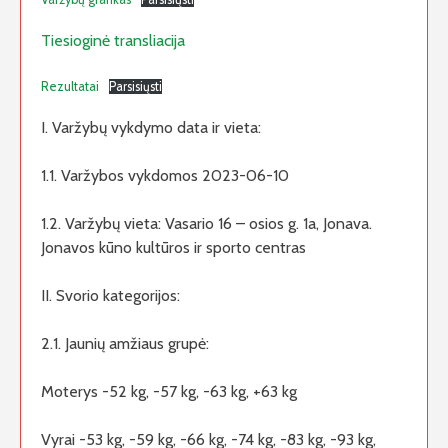
Tiesioginė transliacija
Rezultatai
Parsisiųsti
I. Varžybų vykdymo data ir vieta:
1.1. Varžybos vykdomos 2023-06-10
1.2. Varžybų vieta: Vasario 16 – osios g. 1a, Jonava.
Jonavos kūno kultūros ir sporto centras
II. Svorio kategorijos:
2.1. Jaunių amžiaus grupė:
Moterys -52 kg, -57 kg, -63 kg, +63 kg
Vyrai -53 kg, -59 kg, -66 kg, -74 kg, -83 kg, -93 kg,