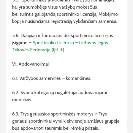
kai yra sumokėjęs visus varžybų mokesčius
bei turintis galiojančią sportininko licenziją. Mokėjimo
kopija nusiunčiama registraciją vykdančiam asmeniui.
5.6. Daugiau informacijos dėl sportininko licenzijos
įsigijimo –
Sportininko Licencija – Lietuvos Jėgos
Trikovės Federacija (ljtf.lt)
VI. Apdovanojimai:
6.1. Varžybos asmeninės – komandinės.
6.2. Svorio kategorijų nugalėtojai apdovanojami
medaliais.
6.3. Trys geriausios sportininkės moterys ir Trys
geriausi sportininkai vyrai kiekvienoje amžiaus grupėje,
bus apdovanoti taurėmis bei rėmėjų prizais.