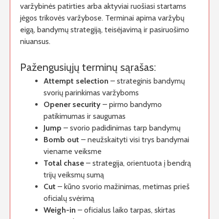
varžybinės patirties arba aktyviai ruošiasi startams
jėgos trikovės varžybose. Terminai apima varžybų
eigą, bandymų strategiją, teisėjavimą ir pasiruošimo
niuansus.
Pažengusiųjų terminų sąrašas:
Attempt selection
– strateginis bandymų
svorių parinkimas varžyboms
Opener security
– pirmo bandymo
patikimumas ir saugumas
Jump
– svorio padidinimas tarp bandymų
Bomb out
– neužskaityti visi trys bandymai
viename veiksme
Total chase
– strategija, orientuota į bendrą
trijų veiksmų sumą
Cut
– kūno svorio mažinimas, metimas prieš
oficialų svėrimą
Weigh-in
– oficialus laiko tarpas, skirtas