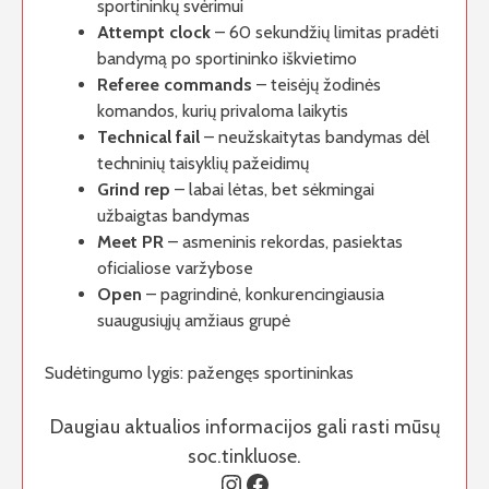
sportininkų svėrimui
Attempt clock
– 60 sekundžių limitas pradėti
bandymą po sportininko iškvietimo
Referee commands
– teisėjų žodinės
komandos, kurių privaloma laikytis
Technical fail
– neužskaitytas bandymas dėl
techninių taisyklių pažeidimų
Grind rep
– labai lėtas, bet sėkmingai
užbaigtas bandymas
Meet PR
– asmeninis rekordas, pasiektas
oficialiose varžybose
Open
– pagrindinė, konkurencingiausia
suaugusiųjų amžiaus grupė
Sudėtingumo lygis: pažengęs sportininkas
Daugiau aktualios informacijos gali rasti mūsų
soc.tinkluose.
Instagram
Facebook