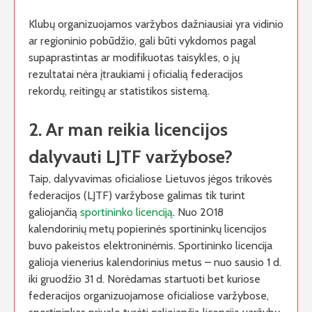
Klubų organizuojamos varžybos dažniausiai yra vidinio
ar regioninio pobūdžio, gali būti vykdomos pagal
supaprastintas ar modifikuotas taisykles, o jų
rezultatai nėra įtraukiami į oficialią federacijos
rekordų, reitingų ar statistikos sistemą.
2. Ar man reikia licencijos
dalyvauti LJTF varžybose?
Taip, dalyvavimas oficialiose Lietuvos jėgos trikovės
federacijos (LJTF) varžybose galimas tik turint
galiojančią
sportininko licenciją
. Nuo 2018
kalendorinių metų popierinės sportininkų licencijos
buvo pakeistos elektroninėmis. Sportininko licencija
galioja vienerius kalendorinius metus – nuo sausio 1 d.
iki gruodžio 31 d. Norėdamas startuoti bet kuriose
federacijos organizuojamose oficialiose varžybose,