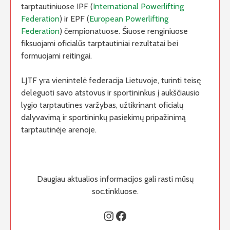
tarptautiniuose IPF (
International Powerlifting
Federation
) ir EPF (
European Powerlifting
Federation
) čempionatuose. Šiuose renginiuose
fiksuojami oficialūs tarptautiniai rezultatai bei
formuojami reitingai.
LJTF yra vienintelė federacija Lietuvoje, turinti teisę
deleguoti savo atstovus ir sportininkus į aukščiausio
lygio tarptautines varžybas, užtikrinant oficialų
dalyvavimą ir sportininkų pasiekimų pripažinimą
tarptautinėje arenoje.
Daugiau aktualios informacijos gali rasti mūsų
soc.tinkluose.
Instagram
Facebook