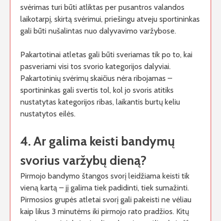
svėrimas turi būti atliktas per pusantros valandos
laikotarpį, skirtą svėrimui, priešingu atveju sportininkas
gali būti nušalintas nuo dalyvavimo varžybose.
Pakartotinai atletas gali būti sveriamas tik po to, kai
pasveriami visi tos svorio kategorijos dalyviai.
Pakartotinių svėrimų skaičius nėra ribojamas –
sportininkas gali svertis tol, kol jo svoris atitiks
nustatytas kategorijos ribas, laikantis burtų keliu
nustatytos eilės.
4. Ar galima keisti bandymų
svorius varžybų dieną?
Pirmojo bandymo štangos svorį leidžiama keisti tik
vieną kartą – jį galima tiek padidinti, tiek sumažinti.
Pirmosios grupės atletai svorį gali pakeisti ne vėliau
kaip likus 3 minutėms iki pirmojo rato pradžios. Kitų