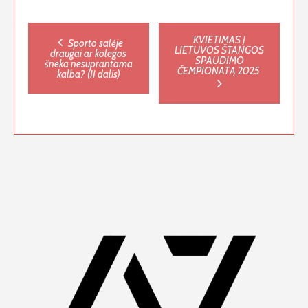
Post
KVIETIMAS Į
Sporto salėje
LIETUVOS ŠTANGOS
draugai ar kolegos
SPAUDIMO
šneka nesuprantama
navigation
ČEMPIONATĄ 2025
kalba? (II dalis)