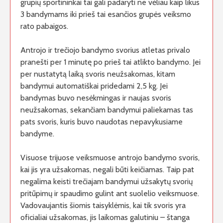
grupių sportininkai tai gali padaryti ne vėliau kaip likus
3 bandymams iki prieš tai esančios grupės veiksmo
rato pabaigos.
Antrojo ir trečiojo bandymo svorius atletas privalo
pranešti per 1 minutę po prieš tai atlikto bandymo. Jei
per nustatytą laiką svoris neužsakomas, kitam
bandymui automatiškai pridedami 2,5 kg. Jei
bandymas buvo nesėkmingas ir naujas svoris
neužsakomas, sekančiam bandymui paliekamas tas
pats svoris, kuris buvo naudotas nepavykusiame
bandyme.
Visuose trijuose veiksmuose antrojo bandymo svoris,
kai jis yra užsakomas, negali būti keičiamas. Taip pat
negalima keisti trečiajam bandymui užsakytų svorių
pritūpimų ir spaudimo gulint ant suolelio veiksmuose.
Vadovaujantis šiomis taisyklėmis, kai tik svoris yra
oficialiai užsakomas, jis laikomas galutiniu – štanga