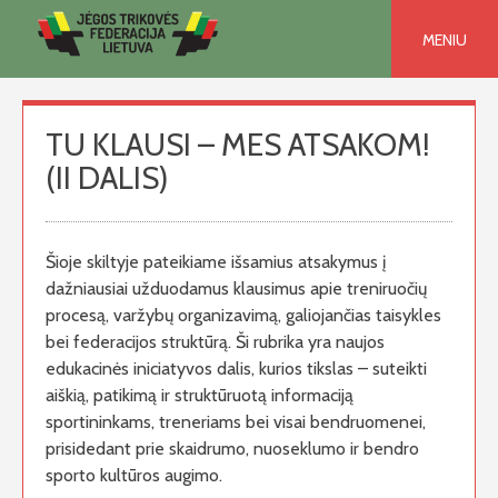
Skip
to
MENIU
content
TU KLAUSI – MES ATSAKOM!
(II DALIS)
Šioje skiltyje pateikiame išsamius atsakymus į
dažniausiai užduodamus klausimus apie treniruočių
procesą, varžybų organizavimą, galiojančias taisykles
bei federacijos struktūrą. Ši rubrika yra naujos
edukacinės iniciatyvos dalis, kurios tikslas – suteikti
aiškią, patikimą ir struktūruotą informaciją
sportininkams, treneriams bei visai bendruomenei,
prisidedant prie skaidrumo, nuoseklumo ir bendro
sporto kultūros augimo.