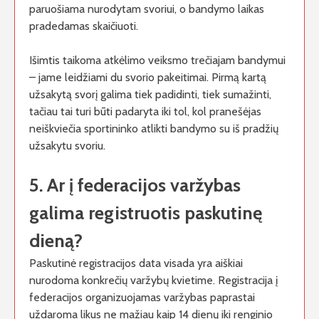
paruošiama nurodytam svoriui, o bandymo laikas
pradedamas skaičiuoti.
Išimtis taikoma atkėlimo veiksmo trečiajam bandymui
– jame leidžiami du svorio pakeitimai. Pirmą kartą
užsakytą svorį galima tiek padidinti, tiek sumažinti,
tačiau tai turi būti padaryta iki tol, kol pranešėjas
neiškviečia sportininko atlikti bandymo su iš pradžių
užsakytu svoriu.
5. Ar į federacijos varžybas
galima registruotis paskutinę
dieną?
Paskutinė registracijos data visada yra aiškiai
nurodoma konkrečių varžybų kvietime. Registracija į
federacijos organizuojamas varžybas paprastai
uždaroma likus ne mažiau kaip 14 dienų iki renginio