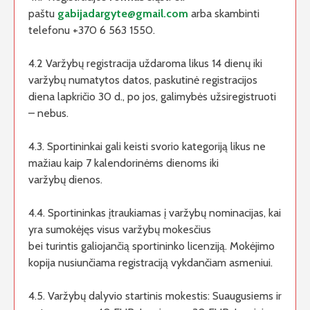
paštu
gabijadargyte@gmail.com
arba skambinti
telefonu +370 6 563 1550.
4.2 Varžybų registracija uždaroma likus 14 dienų iki
varžybų numatytos datos, paskutinė registracijos
diena lapkričio 30 d., po jos, galimybės užsiregistruoti
– nebus.
4.3. Sportininkai gali keisti svorio kategoriją likus ne
mažiau kaip 7 kalendorinėms dienoms iki
varžybų dienos.
4.4. Sportininkas įtraukiamas į varžybų nominacijas, kai
yra sumokėjęs visus varžybų mokesčius
bei turintis galiojančią sportininko licenziją. Mokėjimo
kopija nusiunčiama registraciją vykdančiam asmeniui.
4.5. Varžybų dalyvio startinis mokestis: Suaugusiems ir