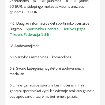
veteranams – 40 EUR; Jaunimas – 30 EUR, Jauniai –
30 EUR, antidopingo mokestis visoms amžiaus
grupėms – 2 EUR.
4.6. Daugiau informacijos dėl sportininko licenzijos
įsigijimo –
Sportininko Licencija – Lietuvos Jėgos
Trikovės Federacija (ljtf.lt)
V. Apdovanojimai:
5.1. Varžybos asmeninės – komandinės.
5.2. Svorio kategorijų nugalėtojai apdovanojami
medaliais.
5.3. Trys geriausios sportininkės moterys ir Trys
geriausi sportininkai vyrai kiekvienoje amžiaus grupėje,
bus apdovanoti taurėmis bei rėmėjų prizais.