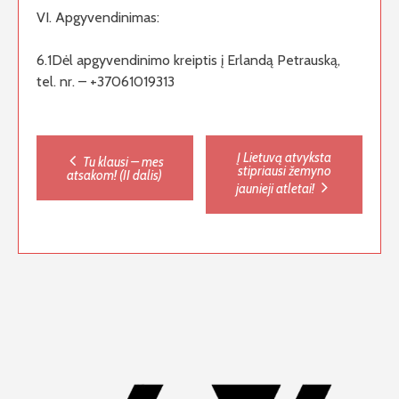
VI. Apgyvendinimas:
6.1Dėl apgyvendinimo kreiptis į Erlandą Petrauską,
tel. nr. – +37061019313
Post
Į Lietuvą atvyksta
Tu klausi – mes
stipriausi žemyno
atsakom! (II dalis)
jaunieji atletai!
navigation