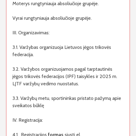
Moterys rungtyniauja absoliučioje grupėje.
Vyrai rungtyniauja absoliučioje grupėje.
III. Organizavimas:
3.1. Varžybas organizuoja Lietuvos jėgos trikovės
federacija.
3.2. Varžybos organizuojamos pagal tarptautinės
jėgos trikovės federacijos (IPF) taisykles ir 2025 m.
LJTF varžybų vedimo nuostatus.
3.3. Varžybų metu, sportininkas pristato pažymą apie
sveikatos būklę
IV. Registracija:
4.1. Registracijos
formas
siųsti el.