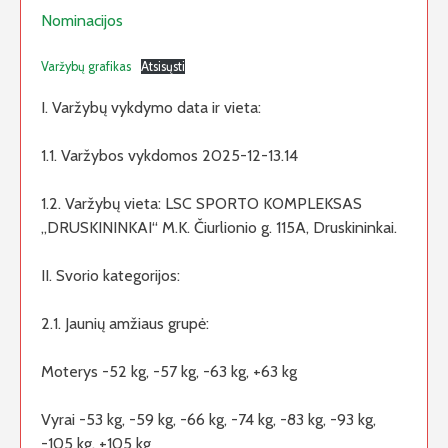
Nominacijos
Varžybų grafikas
Atsisųsti
I. Varžybų vykdymo data ir vieta:
1.1. Varžybos vykdomos 2025-12-13.14
1.2. Varžybų vieta: LSC SPORTO KOMPLEKSAS
„DRUSKININKAI“ M.K. Čiurlionio g. 115A, Druskininkai.
II. Svorio kategorijos:
2.1. Jaunių amžiaus grupė:
Moterys -52 kg, -57 kg, -63 kg, +63 kg
Vyrai -53 kg, -59 kg, -66 kg, -74 kg, -83 kg, -93 kg,
-105 kg, +105 kg