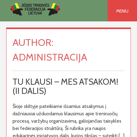
Skip
to
MENIU
content
AUTHOR:
ADMINISTRACIJA
TU KLAUSI – MES ATSAKOM!
(II DALIS)
Šioje skiltyje pateikiame išsamius atsakymus į
dažniausiai užduodamus klausimus apie treniruočių
procesą, varžybų organizavimą, galiojančias taisykles
bei federacijos struktūrą. Ši rubrika yra naujos
edukacinės iniciatyvos dalis, kurios tikslas – suteikti […]