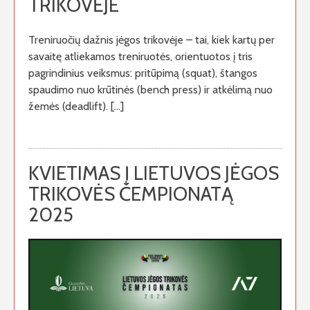
TRIKOVĖJE
Treniruočių dažnis jėgos trikovėje – tai, kiek kartų per
savaitę atliekamos treniruotės, orientuotos į tris
pagrindinius veiksmus: pritūpimą (squat), štangos
spaudimo nuo krūtinės (bench press) ir atkėlimą nuo
žemės (deadlift). […]
KVIETIMAS Į LIETUVOS JĖGOS
TRIKOVĖS ČEMPIONATĄ
2025