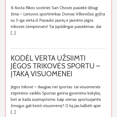
Iš Kosta Rikos sostinės San Chosės pasiekė džiugi
žinia – Lietuvos sportininkas Domas Vilkevičius grįžta
su 3-ąja vieta iš Pasaulio jaunių ir jaunimo jėgos
trikovės čempionato! Tai įspūdingas pasiekimas, dar
[…]
KODĖL VERTA UŽSIIMTI
JĖGOS TRIKOVĖS SPORTU –
ĮTAKĄ VISUOMENEI
Jėgos trikovė – daugiau nei sportas: tai visuomenės
stiprinimo variklis Sportas gerina gyvenimo kokybę,
bet ar kada susimąstome, kaip vienas sportuojantis
žmogus gali keisti visuomenę? O ką jau kalbėti apie
[…]