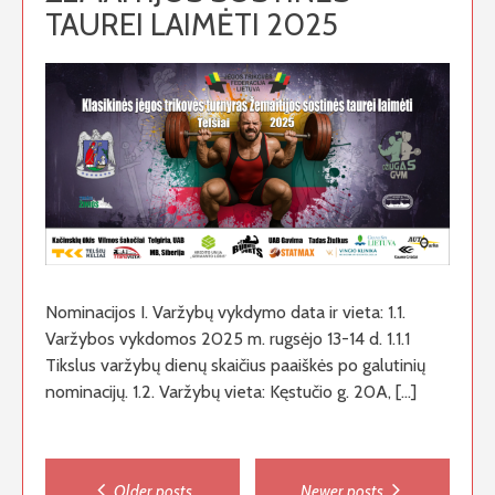
TAUREI LAIMĖTI 2025
Nominacijos I. Varžybų vykdymo data ir vieta: 1.1.
Varžybos vykdomos 2025 m. rugsėjo 13-14 d. 1.1.1
Tikslus varžybų dienų skaičius paaiškės po galutinių
nominacijų. 1.2. Varžybų vieta: Kęstučio g. 20A, […]
Posts
Older posts
Newer posts