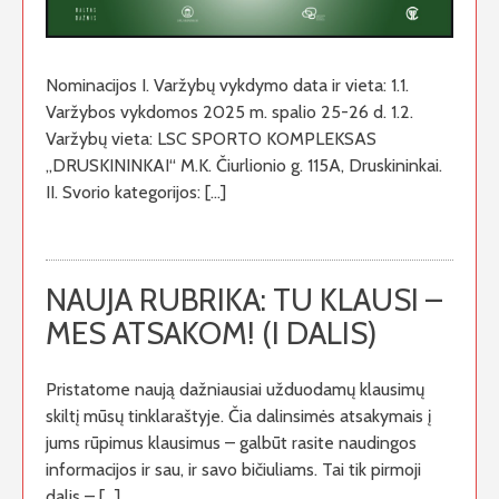
Nominacijos I. Varžybų vykdymo data ir vieta: 1.1.
Varžybos vykdomos 2025 m. spalio 25-26 d. 1.2.
Varžybų vieta: LSC SPORTO KOMPLEKSAS
„DRUSKININKAI“ M.K. Čiurlionio g. 115A, Druskininkai.
II. Svorio kategorijos: […]
NAUJA RUBRIKA: TU KLAUSI –
MES ATSAKOM! (I DALIS)
Pristatome naują dažniausiai užduodamų klausimų
skiltį mūsų tinklaraštyje. Čia dalinsimės atsakymais į
jums rūpimus klausimus – galbūt rasite naudingos
informacijos ir sau, ir savo bičiuliams. Tai tik pirmoji
dalis – […]