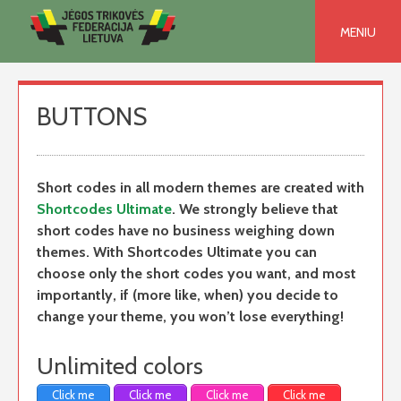
Skip
to
MENIU
content
BUTTONS
Short codes in all modern themes are created with
Shortcodes Ultimate
. We strongly believe that
short codes have no business weighing down
themes. With Shortcodes Ultimate you can
choose only the short codes you want, and most
importantly, if (more like, when) you decide to
change your theme, you won’t lose everything!
Unlimited colors
Click me
Click me
Click me
Click me